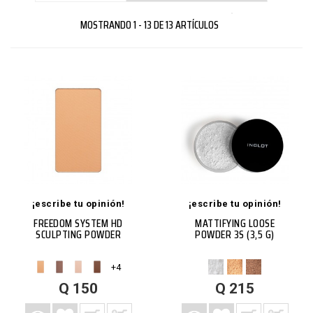
MOSTRANDO 1 - 13 DE 13 ARTÍCULOS
¡escribe tu opinión!
¡escribe tu opinión!
FREEDOM SYSTEM HD
MATTIFYING LOOSE
SCULPTING POWDER
POWDER 3S (3,5 G)
+4
AGREGAR A LISTA DE DESEOS
AGREGAR A CARRITO
VISTA RÁPIDA
MÁS
AGREGAR A LISTA DE DESEOS
AGREGAR A CARRITO
VISTA RÁPIDA
MÁS
Q 150
Q 215