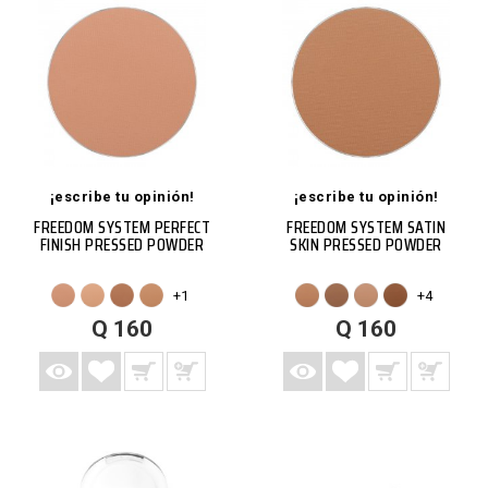
¡escribe tu opinión!
¡escribe tu opinión!
FREEDOM SYSTEM PERFECT
FREEDOM SYSTEM SATIN
FINISH PRESSED POWDER
SKIN PRESSED POWDER
+1
+4
AGREGAR A LISTA DE DESEOS
AGREGAR A CARRITO
VISTA RÁPIDA
MÁS
AGREGAR A LISTA DE DESEOS
AGREGAR A CARRITO
VISTA RÁPIDA
MÁS
Q 160
Q 160