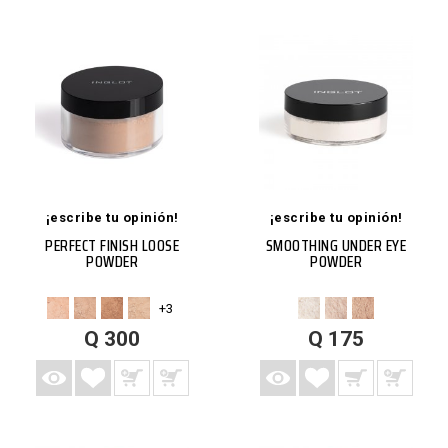
¡escribe tu opinión!
¡escribe tu opinión!
PERFECT FINISH LOOSE
SMOOTHING UNDER EYE
POWDER
POWDER
+3
AGREGAR A LISTA DE DESEOS
AGREGAR A CARRITO
VISTA RÁPIDA
MÁS
AGREGAR A LISTA DE DESEOS
AGREGAR A CARRITO
VISTA RÁPIDA
MÁS
Q 300
Q 175