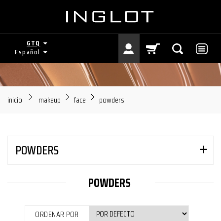
GTQ
Español
inicio
makeup
face
powders
POWDERS
POWDERS
ORDENAR POR