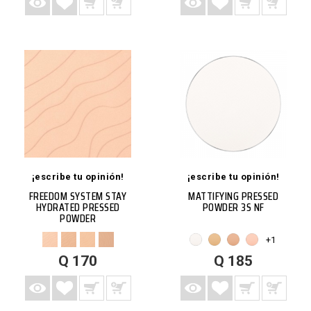
¡escribe tu opinión!
¡escribe tu opinión!
FREEDOM SYSTEM STAY
MATTIFYING PRESSED
HYDRATED PRESSED
POWDER 3S NF
POWDER
+1
AGREGAR A LISTA DE DESEOS
AGREGAR A CARRITO
VISTA RÁPIDA
MÁS
AGREGAR A LISTA DE DESEOS
AGREGAR A CARRITO
VISTA RÁPIDA
MÁS
Q 170
Q 185