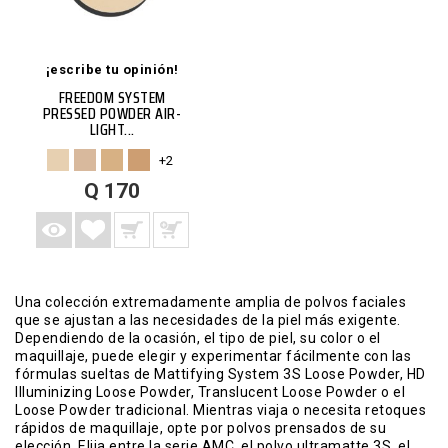
¡escribe tu opinión!
FREEDOM SYSTEM
PRESSED POWDER AIR-
LIGHT...
+2
AGREGAR A LISTA DE DESEOS
AGREGAR A CARRITO
VISTA RÁPIDA
MÁS
Q 170
Una colección extremadamente amplia de polvos faciales
que se ajustan a las necesidades de la piel más exigente.
Dependiendo de la ocasión, el tipo de piel, su color o el
maquillaje, puede elegir y experimentar fácilmente con las
fórmulas sueltas de Mattifying System 3S Loose Powder, HD
Illuminizing Loose Powder, Translucent Loose Powder o el
Loose Powder tradicional. Mientras viaja o necesita retoques
rápidos de maquillaje, opte por polvos prensados de su
elección. Elija entre la serie AMC, el polvo ultramatte 3S, el