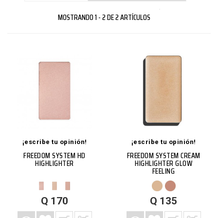
MOSTRANDO 1 - 2 DE 2 ARTÍCULOS
¡escribe tu opinión!
¡escribe tu opinión!
FREEDOM SYSTEM HD
FREEDOM SYSTEM CREAM
HIGHLIGHTER
HIGHLIGHTER GLOW
FEELING
AGREGAR A LISTA DE DESEOS
AGREGAR A CARRITO
VISTA RÁPIDA
MÁS
AGREGAR A LISTA DE DESEOS
AGREGAR A CARRITO
VISTA RÁPIDA
MÁS
Q 170
Q 135