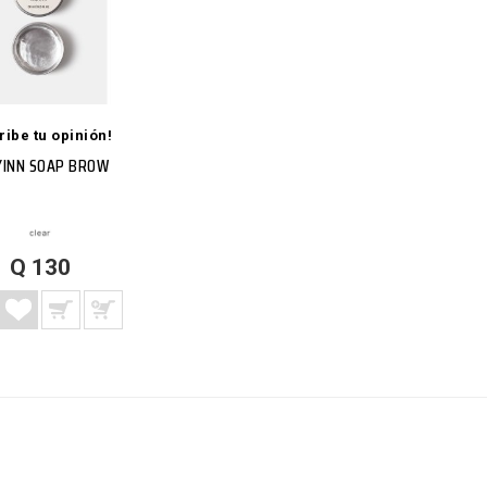
ribe tu opinión!
YINN SOAP BROW
 A LISTA DE DESEOS
EGAR A CARRITO
VISTA RÁPIDA
MÁS
Q 130