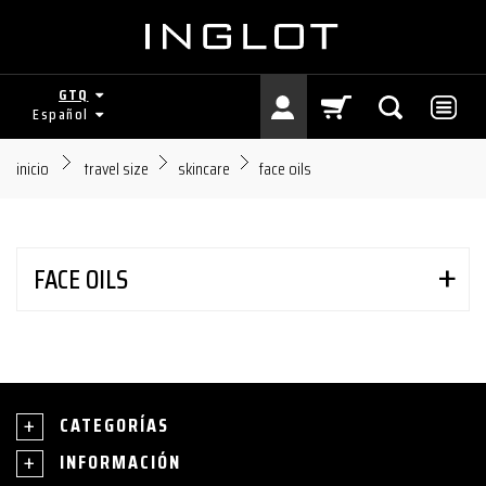
GTQ
Español
inicio
travel size
skincare
face oils
FACE OILS
CATEGORÍAS
INFORMACIÓN