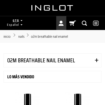
GTQ
Español
inicio
nails
o2m breathable nail enamel
O2M BREATHABLE NAIL ENAMEL
LO MÁS VENDIDO