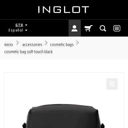
GTQ
Español
inicio
accessories
cosmetic bags
cosmetic bag soft touch black